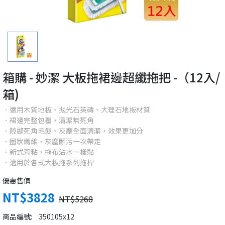
箱購 - 妙潔 大板拖裙邊超纖拖把 -（12入/
箱)
．適用木質地板、拋光石英磚、大理石地板材質
．裙邊完整包覆，清潔無死角
．隙縫死角毛髮、灰塵全面清潔，效果更加分
．圈狀纖維，灰塵髒污一次帶走
．新式背粘，拖布沾水一樣黏
．適用於各式大板拖系列拖桿
優惠售價
NT$3828
NT$5268
商品編號:
350105x12