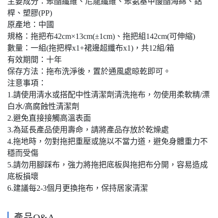
主要成分：聚酯纖維、尼龍纖維、聚氨基甲酸酯海綿、鋁
桿、塑膠(PP)
原產地：中國
規格：拖把布42cm×13cm(±1cm)、拖把組142cm(可伸縮)
數量：一組(拖把桿x1+裙邊超纖布x1)，共12組/箱
有效期間：十年
保存方法：拖布洗淨後，置於通風處晾乾即可。
注意事項：
1.請使用清水或搭配中性清潔劑清洗拖布，勿使用柔軟精/漂
白水/高腐蝕性清潔劑
2.避免直接接觸高溫表面
3.為延長產品使用壽命，請將產品存放於乾燥處
4.拖地時，勿對拖把重壓或施以不當力道，避免身體重力不
穩而受傷
5.請勿用腳踩布，強力將拖把底板與拖把布分開，容易造成
底板損壞
6.建議每2-3個月更換拖布，保持居家清潔
產品Q&A