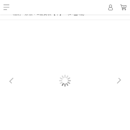
箱購-美實袋/密實袋
箱購 - 妙潔 PE密實袋【中】-（24盒/箱)