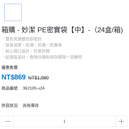
箱購 - 妙潔 PE密實袋【中】-（24盒/箱)
．雙色夾鏈變色即密封
．袋身加厚，防潮、防漏、防異味
．貼心袋口設計，好拿好開
．紀錄區設計，食物分類和保存期限一目瞭然
優惠售價
NT$869
NT$1,080
商品編號:
362105-x24
供貨狀況:
尚有庫存