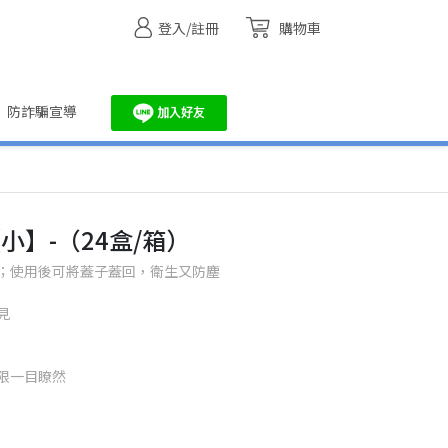
登入/註冊
購物車
防詐騙宣導
【小】-（24盒/箱）
；使用後可將蓋子蓋回，衛生又防塵
見
限一目瞭然