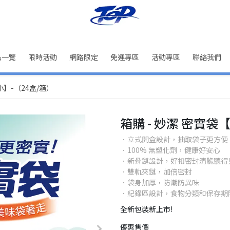
品一覽
限時活動
網路限定
免運專區
活動專區
聯絡我們
小】-（24盒/箱）
箱購 - 妙潔 密實袋
．立式開盒設計，抽取袋子更方便
．100% 無塑化劑，健康好安心
．新骨鏈設計，好扣密封清脆聽得
．雙軌夾鏈，加倍密封
．袋身加厚，防潮防異味
．紀錄區設計，食物分類和保存期
全新包裝新上市!
優惠售價