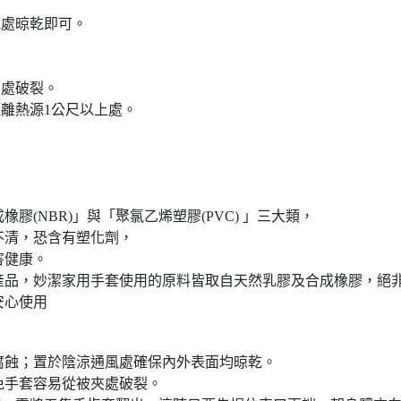
風處晾乾即可。
夾處破裂。
距離熱源1公尺以上處。
(NBR)」與「聚氯乙烯塑膠(PVC) 」三大類，
不清，恐含有塑化劑，
害健康。
品，妙潔家用手套使用的原料皆取自天然乳膠及合成橡膠，絕非
安心使用
留腐蝕；置於陰涼通風處確保內外表面均晾乾。
免手套容易從被夾處破裂。