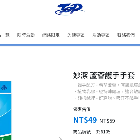
品一覽
限時活動
網路限定
免運專區
活動專區
聯絡我們
妙潔 蘆薈護手手套
．護手配方 - 精萃蘆薈，呵護肌膚
．植物乳膠 - 經特殊處理，適合敏
．純棉絨裡 - 好穿脫、吸汗不黏手!
優惠售價
NT$49
NT$59
商品編號:
336105