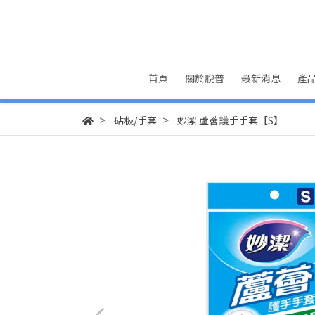
首頁
關於脫普
最新消息
產
砧板/手套
妙潔 蘆薈護手手套【S】