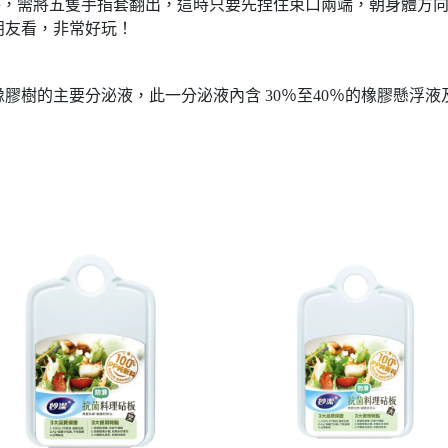
時，需將五隻手指套翻出，這時只要先捏住束口兩端，朝身體方
朋友看，非常好玩！
膠樹的主要分泌液，此一分泌液內含 30％至40％的橡膠懸浮
。