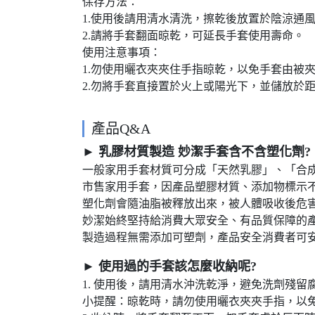
保存方法：
1.使用後請用清水清洗，擦乾後放置於陰涼通
2.請將手套翻面晾乾，可延長手套使用壽命。
使用注意事項：
1.勿使用曬衣夾夾住手指晾乾，以免手套由被
2.勿將手套直接置於火上或陽光下，並儲放於
產品Q&A
► 乳膠材質製造 妙潔手套含不含塑化劑?
一般家用手套材質可分成「天然乳膠」、「合成橡膠
市售家用手套，因產品塑膠材質、添加物標示
塑化劑會隨油脂被釋放出來，被人體吸收後危
妙潔始終堅持給消費大眾安全、有品質保障的產
製造過程無需添加可塑劑，產品安全消費者可
► 使用過的手套該怎麼收納呢?
1. 使用後，請用清水沖洗乾淨，避免洗劑殘
小提醒：晾乾時，請勿使用曬衣夾夾手指，以