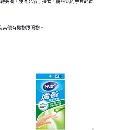
向轉幾圈，使其充氣；接著，將脹氣的手套輕輕
液及其他有機物跟礦物。