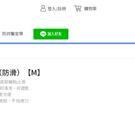
登入/註冊
購物車
防詐騙宣導
（防滑）【M】
,底部輔助止滑
、好清洗、好瀝乾
更方便
使用，不怕滑刀