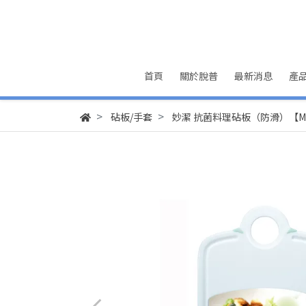
首頁
關於脫普
最新消息
產
砧板/手套
妙潔 抗菌料理砧板（防滑）【