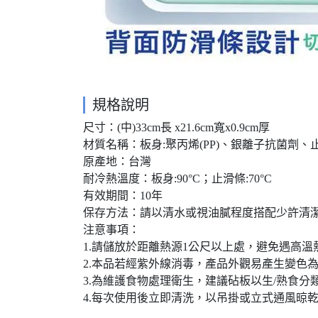
規格說明
尺寸：(中)33cm長 x21.6cm寬x0.9cm厚
材質名稱：板身:聚丙烯(PP)、銀離子抗菌劑、止
原產地：台灣
耐冷熱溫度：板身:90°C；止滑條:70°C
有效期間：10年
保存方法：請以清水或視油膩程度搭配少許清
注意事項：
1.請儲放於距離熱源1公尺以上處，避免遇高溫
2.本品若經紫外線消毒，產品外觀易產生變色
3.為維護食物處理衛生，建議砧板以生/熟食分
4.每次使用後立即清洗，以吊掛或立式通風晾