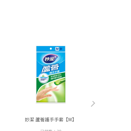
妙潔 蘆薈護手手套【M】
妙潔 抗菌料理砧
L