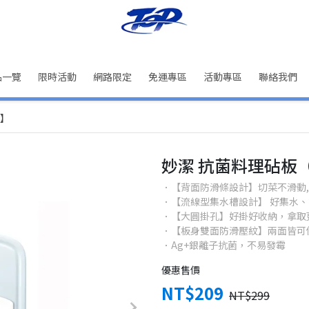
品一覽
限時活動
網路限定
免運專區
活動專區
聯絡我們
M】
妙潔 抗菌料理砧板
．【背面防滑條設計】切菜不滑動
．【流線型集水槽設計】 好集水
．【大圓掛孔】好掛好收納，拿取
．【板身雙面防滑壓紋】兩面皆可
．Ag+銀離子抗菌，不易發霉
優惠售價
NT$209
NT$299