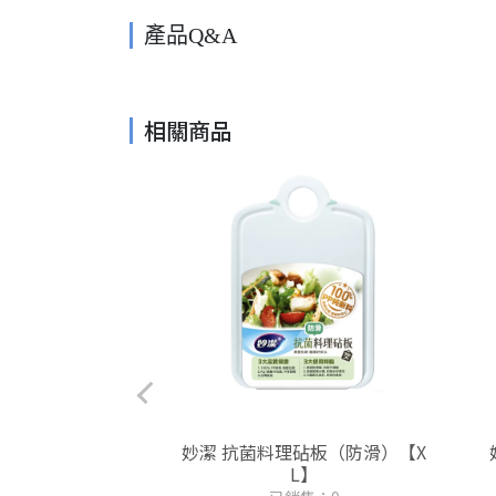
產品Q&A
相關商品
護手手套【M】
妙潔 抗菌料理砧板（防滑）【X
L】