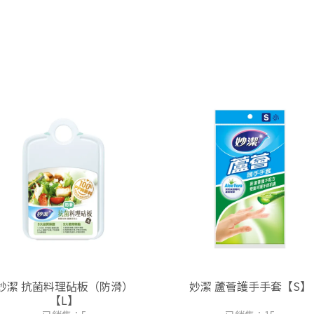
妙潔 抗菌料理砧板（防滑）
妙潔 蘆薈護手手套【S】
【L】